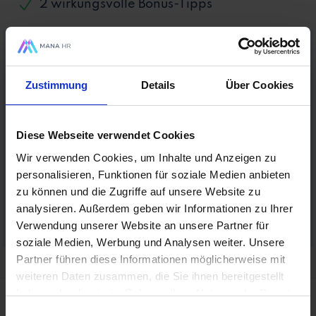
2 wirkungsvolle Bonus-Tipps
Für dieses Formular nutzen wir
Zustimmung
Details
Über Cookies
Mailerlite. Hierfür brauchen wir deine
Zustimmung. Möchtest du die
Präferenz-Cookies akzeptieren & das
Diese Webseite verwendet Cookies
Formular laden?
Wir verwenden Cookies, um Inhalte und Anzeigen zu
personalisieren, Funktionen für soziale Medien anbieten
Formular laden
zu können und die Zugriffe auf unsere Website zu
analysieren. Außerdem geben wir Informationen zu Ihrer
Verwendung unserer Website an unsere Partner für
soziale Medien, Werbung und Analysen weiter. Unsere
Partner führen diese Informationen möglicherweise mit
weiteren Daten zusammen, die Sie ihnen bereitgestellt
haben oder die sie im Rahmen Ihrer Nutzung der Dienste
gesammelt haben.
Einwilligungsauswahl