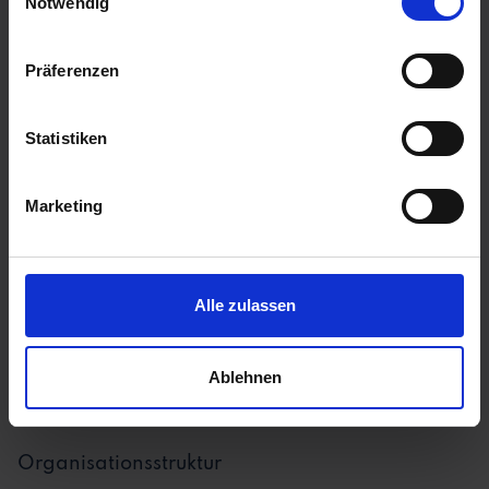
Notwendig
Karriereseite
Präferenzen
Bewerbermanagement
Multiposting
Statistiken
Social Media Kampagnen
Marketing
Stellenanzeigen
Analytics & Berichte
Onboarding
Alle zulassen
Talent Pool
Ablehnen
Organisationsstruktur