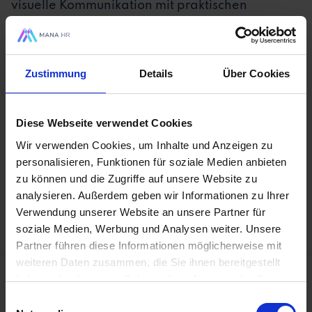
visuelle Kommunikation mit praktischen
Beispielen und lerne Closing-Techniken, um die
besten Kandidat*innen für dein Unternehmen
zu gewinnen.
Zustimmung
Details
Über Cookies
➡️ Link zum kostenlosen Download der der
Diese Webseite verwendet Cookies
Präsentation aus dem Event:️
https://hub.mana-
hr.de/hubfs/Pr%C3%A4sentation%20TA%20Li
Wir verwenden Cookies, um Inhalte und Anzeigen zu
personalisieren, Funktionen für soziale Medien anbieten
veCast%20%231%20-
zu können und die Zugriffe auf unsere Website zu
%20Bewerberkommunkation.pdf
analysieren. Außerdem geben wir Informationen zu Ihrer
Verwendung unserer Website an unsere Partner für
soziale Medien, Werbung und Analysen weiter. Unsere
Partner führen diese Informationen möglicherweise mit
weiteren Daten zusammen, die Sie ihnen bereitgestellt
haben oder die sie im Rahmen Ihrer Nutzung der Dienste
gesammelt haben.
Einwilligungsauswahl
Lösungen