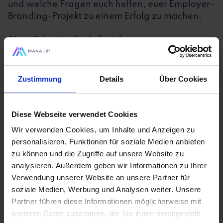
und welche Fragen euch helfen, euer Employer-
Branding-Projekt zu einem Erfolg zu machen.
Diese Folge ist die Aufzeichnung unseres
interaktiven Podcast-Event „TA LiveCast“ – ihr
könnt sie euch also auch als Video anschauen
➡️
https://mana-hr.de/hr-wissen/events/ta-
Zustimmung
Details
Über Cookies
livecast-4-employer-branding-so-gelingt-
praktische-umsetzung
Diese Webseite verwendet Cookies
Wir verwenden Cookies, um Inhalte und Anzeigen zu
Präsentiert wird der Podcast von
mana HR
- der
personalisieren, Funktionen für soziale Medien anbieten
Software für Talent Acquisition und Recruiting
zu können und die Zugriffe auf unsere Website zu
mit Leichtigkeit.
analysieren. Außerdem geben wir Informationen zu Ihrer
Verwendung unserer Website an unsere Partner für
➡️ Präsentation aus dem Event:
soziale Medien, Werbung und Analysen weiter. Unsere
https://hub.mana-hr.de/hubfs/Präsentation TA
Partner führen diese Informationen möglicherweise mit
LiveCast #4 - Employer Branding - So gelingts
weiteren Daten zusammen, die Sie ihnen bereitgestellt
mit der praktischen Umsetzung.pdf