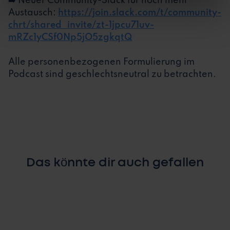
➡️ Neuer Community-Slack für noch mehr
Austausch:
https://join.slack.com/t/community-
chrt/shared_invite/zt-1jpcu71uv-
mRZc1yCSf0Np5jO5zgkqtQ
Alle personenbezogenen Formulierung im
Podcast sind geschlechtsneutral zu betrachten.
Das könnte dir auch gefallen