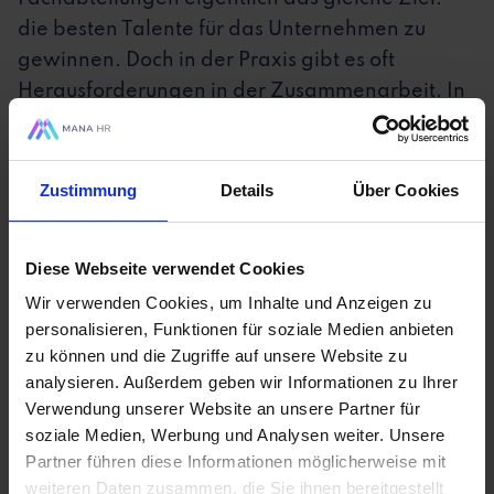
die besten Talente für das Unternehmen zu
gewinnen. Doch in der Praxis gibt es oft
Herausforderungen in der Zusammenarbeit. In
diesem Video teilt Dominik drei wertvolle Tipps,
wie man das "Miteinander" zwischen HR und
den Fachbereichen verbessern kann.
Zustimmung
Details
Über Cookies
Außerdem gibt es ein besonderes Goodie für
Diese Webseite verwendet Cookies
Abteilungsleiter, das die Kooperation weiter
Wir verwenden Cookies, um Inhalte und Anzeigen zu
stärkt.
personalisieren, Funktionen für soziale Medien anbieten
zu können und die Zugriffe auf unsere Website zu
Erfahre jetzt, wie du die Zusammenarbeit
analysieren. Außerdem geben wir Informationen zu Ihrer
optimierst und gemeinsam mit den
Verwendung unserer Website an unsere Partner für
soziale Medien, Werbung und Analysen weiter. Unsere
Fachabteilungen erfolgreich rekrutierst.
Partner führen diese Informationen möglicherweise mit
weiteren Daten zusammen, die Sie ihnen bereitgestellt