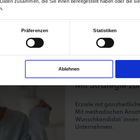
 Daten zusammen, die Sie ihnen bereitgestellt haben oder die s
n.
Präferenzen
Statistiken
Ablehnen
Mit Strategie zu
Erziele mit ganzheitlic
Mit methodischen Ansät
Wunschkandidat*innen S
Unternehmen.