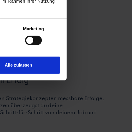
ie im Rahmen Ihrer Nutzung
Marketing
Alle zulassen
m Erfolg
hen Strategiekonzepten messbare Erfolge.
zen überzeugst du deine
chritt-für-Schritt von deinem Job und