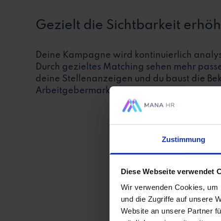
Gezielt die Sichtbarkeit erhö
Deine Kampagne wird kontinuierlich analysi
Durch gezieltes Matching sehen mehr pas
deine Stellenanzeigen und du baust die Be
Arbeitgebermarke aus.
Zustimmung
Diese Webseite verwendet 
Wir verwenden Cookies, um I
und die Zugriffe auf unsere 
Website an unsere Partner fü