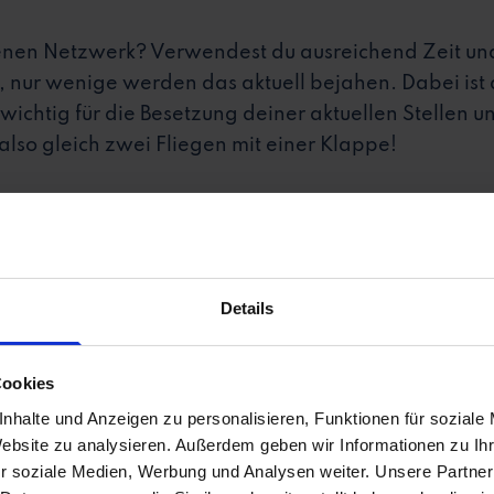
enen Netzwerk? Verwendest du ausreichend Zeit un
nur wenige werden das aktuell bejahen. Dabei ist di
ichtig für die Besetzung deiner aktuellen Stellen und
also gleich zwei Fliegen mit einer Klappe!
Details
t du unbedingt in dein 
stieren
Cookies
nhalte und Anzeigen zu personalisieren, Funktionen für soziale
Website zu analysieren. Außerdem geben wir Informationen zu I
r soziale Medien, Werbung und Analysen weiter. Unsere Partner
u schon 1000-mal gehört hast, warum der Aufbau ein