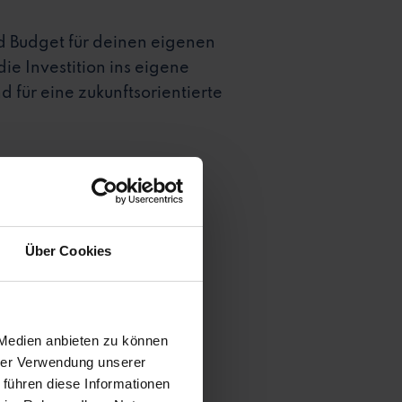
d Budget für deinen eigenen
e Investition ins eigene
 für eine zukunftsorientierte
Über Cookies
eigenes
 Medien anbieten zu können
hrer Verwendung unserer
 führen diese Informationen
es eigenen Netzwerks im