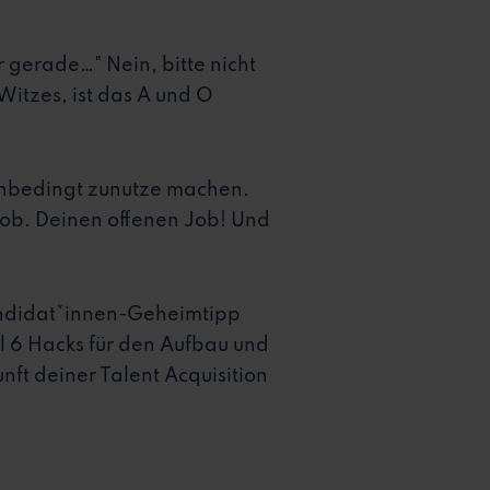
 gerade…" Nein, bitte nicht
itzes, ist das A und O
 unbedingt zunutze machen.
 Job. Deinen offenen Job! Und
Kandidat*innen-Geheimtipp
el 6 Hacks für den Aufbau und
nft deiner Talent Acquisition