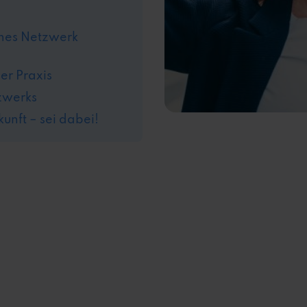
enes Netzwerk
er Praxis
tzwerks
nft – sei dabei!