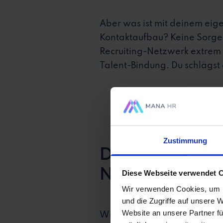
Aber was ist mit deinem eig
Kontaktaufbau? Keine Sorge, 
Recruiting-Netzwerk extrem w
Talent-Bindung. Du schlägst 
Zustimmung
Darum solltes
Netzwerk inve
Diese Webseite verwendet 
Wir verwenden Cookies, um I
und die Zugriffe auf unsere 
Website an unsere Partner fü
Wir sind uns sicher, dass d