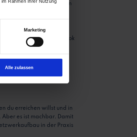
ie im Rahmen Ihrer Nutzung
wollen wir d ich nur an den
abhängig!
Marketing
ützung. Aber du bist
 – du musst zahlen. Facebook
cht schon nicht mehr
Alle zulassen
nicht mehr nutzen sollst.
en und stattdessen als
n du erreichen willst und in
h. Aber es ist machbar. Damit
 Netzwerkaufbau in der Praxis