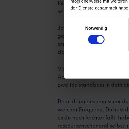
möglicherweise mit weiteren
Recruiting unumgänglich ist
der Dienste gesammelt habe
wichtigsten Punkt kurz erin
Einwilligungsauswahl
Notwendig
Jobbörsen, Social Media und 
gebunden an deren Preisstru
ändert seinen Algorithmus? A
sichtbar. Dein Erfolg hängt 
Versteh uns nicht falsch! Wir
Aber vielleicht kannst du ein
zweites Standbein in dein e
Denn dann bestimmst nur du: 
welcher Frequenz. Du hast die
es dir noch leichter fällt, h
ressourcenschonend selbst in 