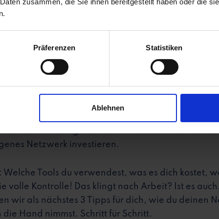
 Daten zusammen, die Sie ihnen bereitgestellt haben oder die s
 und wo die
Vorteile eines Talent-Pools
liegen. Daher 
n.
nern: Mit einem eigenen Talent-Netzwerk bist du un
Präferenzen
Statistiken
Personaldienstleister sind eine praktikable Unterst
kturen und Algorithmen. Stepstone hebt die Preise,
m nächsten Tag bist du für deine Zielgruppe viellei
damit nicht von dir ab, sondern von anderen.
Ablehnen
 sagen nicht, dass du Jobbörsen, Social Media & Co. 
en Teil deines Budgets und deiner Zeit hier rauszieh
igenes Netzwerk investieren.
Welche Tools du verwendest, was es dich kostet, we
 volle Kontrolle! Das klingt nach Arbeit? Ist es auc
aben wir als nächstes 3 Tipps für dich, wie du deinen
die Hand nimmst. Schritt für Schritt.