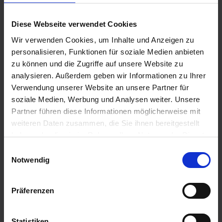
Das Event für Personaler*innen, die eine neue
Diese Webseite verwendet Cookies
Karriereseite gestalten oder der aktuellen ein
Wir verwenden Cookies, um Inhalte und Anzeigen zu
Upgrade geben möchten und Input suchen, was
personalisieren, Funktionen für soziale Medien anbieten
eine Karriereseite enthalten muss und worauf
zu können und die Zugriffe auf unsere Website zu
bei der Erstellung geachtet werden muss.
analysieren. Außerdem geben wir Informationen zu Ihrer
Verwendung unserer Website an unsere Partner für
soziale Medien, Werbung und Analysen weiter. Unsere
On demand anschauen
Partner führen diese Informationen möglicherweise mit
weiteren Daten zusammen, die Sie ihnen bereitgestellt
haben oder die sie im Rahmen Ihrer Nutzung der Dienste
gesammelt haben.
Einwilligungsauswahl
Notwendig
Präferenzen
Statistiken