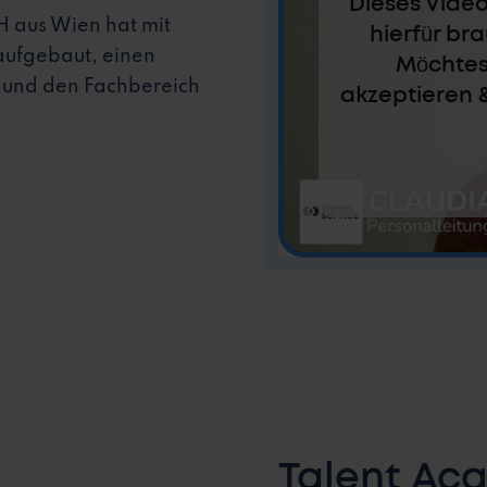
Dieses Video
H aus Wien hat mit
hierfür br
aufgebaut, einen
Möchtes
 und den Fachbereich
akzeptieren 
Talent Ac