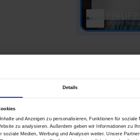
Recruitin
Details
50% verkür
Cookies
e abgespielt,
nhalte und Anzeigen zu personalisieren, Funktionen für soziale
Doreen Hemmann, ehem
Zustimmung.
Website zu analysieren. Außerdem geben wir Informationen zu I
berichtet von ihren p
r soziale Medien, Werbung und Analysen weiter. Unsere Partner
-Cookies
Entdecke, wie mana HR