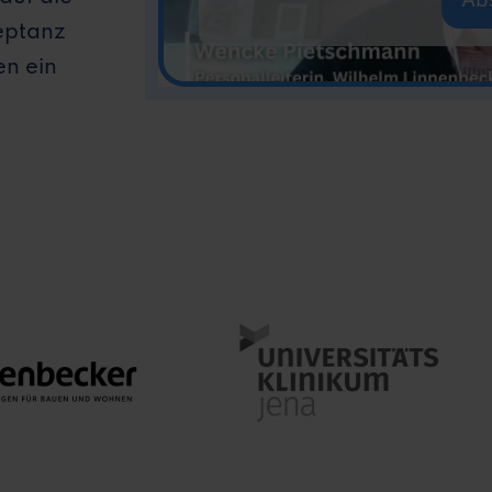
Ab
eptanz
n ein