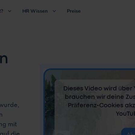
?
HR Wissen
Preise
en
Dieses Video wird über 
brauchen wir deine Zu
 wurde,
Präferenz-Cookies ak
YouTu
n
ng mit
auf die