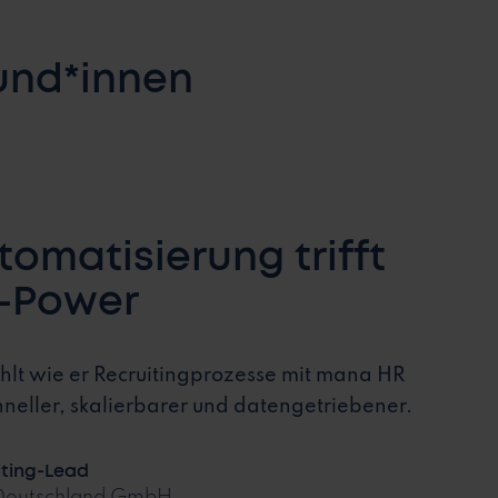
und*innen
omatisierung trifft
g-Power
lt wie er Recruitingprozesse mit mana HR
chneller, skalierbarer und datengetriebener.
iting-Lead