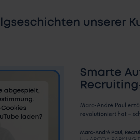
olgseschichten unserer K
Smarte Aut
Recruitin
e abgespielt,
Zustimmung.
Marc-André Paul erzäh
-Cookies
revolutioniert hat – s
ouTube laden?
Marc-André Paul, Recru