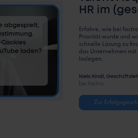
HR im (ge
Unternehm
e abgespielt,
Erfahre, wie bei fact
Zustimmung.
Priorität wurde und w
-Cookies
schnelle Lösung zu fi
ouTube laden?
das Unternehmen mit d
loslegen.
Niels Kindl, Geschäftsle
bei factro
Zur Erfolgsgesch