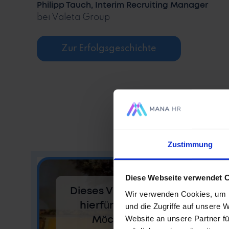
Philipp Tauch, Interim Recruiting Manager
bei Valeta Group
Zur Erfolgsgeschichte
Zustimmung
Diese Webseite verwendet 
Dieses Video wird über YouTub
Wir verwenden Cookies, um I
hierfür brauchen wir deine 
und die Zugriffe auf unsere 
Website an unsere Partner fü
Möchtest du die Präferenz