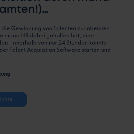
samten!)
en stärker verankert
ro die Gewinnung von Talenten zur obersten
ie mana HR dabei geholfen hat, eine
nden. Innerhalb von nur 24 Stunden konnte
er Talent Acquisition Software starten und
itung
ichte