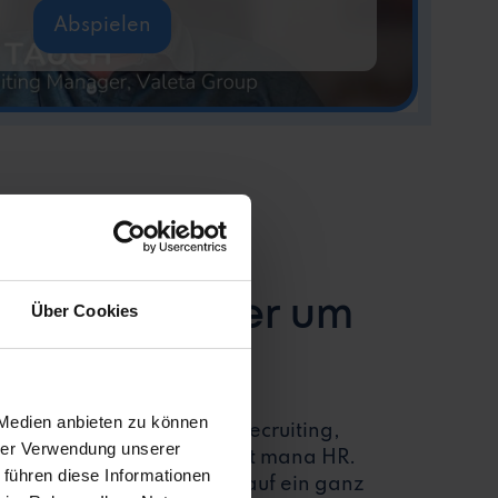
Abspielen
g Prozessdauer um
Über Cookies
zt
 Medien anbieten zu können
alige Teamleiterin im Recruiting,
hrer Verwendung unserer
ersönlichen Erfahrungen mit mana HR.
 führen diese Informationen
 den Recruiting-Prozess auf ein ganz