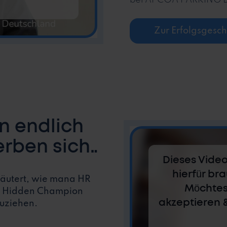
bei APCOA PARKING 
Zur Erfolgsgesch
n endlich
erben sich
Dieses Video
hierfür br
rläutert, wie mana HR
Möchtes
als Hidden Champion
akzeptieren 
zuziehen.