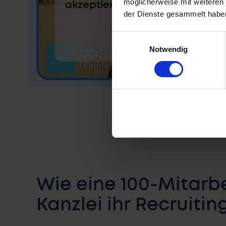
möglicherweise mit weiteren
akzeptieren & das Video von Y
der Dienste gesammelt habe
Einwilligungsauswahl
Abspielen
Notwendig
Wie eine 100-Mitarbe
Kanzlei ihr Recruitin
digitalisiert hat