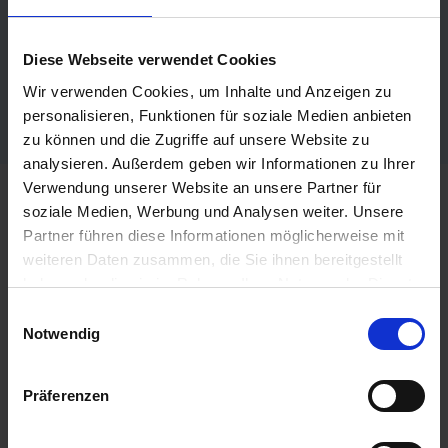
Wir zeigen's dir – live und persönlich.
Diese Webseite verwendet Cookies
Lerne mana HR kennen
Wir verwenden Cookies, um Inhalte und Anzeigen zu
personalisieren, Funktionen für soziale Medien anbieten
zu können und die Zugriffe auf unsere Website zu
analysieren. Außerdem geben wir Informationen zu Ihrer
Verwendung unserer Website an unsere Partner für
soziale Medien, Werbung und Analysen weiter. Unsere
Deine persönliche Demo
Partner führen diese Informationen möglicherweise mit
weiteren Daten zusammen, die Sie ihnen bereitgestellt
haben oder die sie im Rahmen Ihrer Nutzung der Dienste
gesammelt haben.
Einwilligungsauswahl
Notwendig
Lerne die mana HR Talent Acquisition Software
kennen und erlebe die Leichtigkeit im
Präferenzen
Recruiting. Unsere HR-Tech Consultants zeigen
dir in einem unverbindlichen