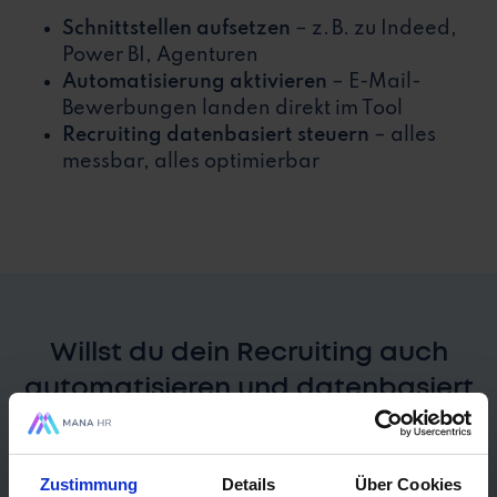
Schnittstellen aufsetzen
– z. B. zu Indeed,
Power BI, Agenturen
Automatisierung aktivieren
– E-Mail-
Bewerbungen landen direkt im Tool
Recruiting datenbasiert steuern
– alles
messbar, alles optimierbar
Willst du dein Recruiting auch
automatisieren und datenbasiert
verbessern?
Zustimmung
Details
Über Cookies