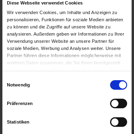
Ergebnisse der Digitalisierung im
Diese Webseite verwendet Cookies
Recruiting
Wir verwenden Cookies, um Inhalte und Anzeigen zu
personalisieren, Funktionen für soziale Medien anbieten
zu können und die Zugriffe auf unsere Website zu
analysieren. Außerdem geben wir Informationen zu Ihrer
Die Einführung von mana HR hat für die Wiener
Verwendung unserer Website an unsere Partner für
Steuerberatungskanzlei messbare
soziale Medien, Werbung und Analysen weiter. Unsere
Verbesserungen gebracht:
Partner führen diese Informationen möglicherweise mit
Aufbau einer
professionellen Karriereseite
,
weiteren Daten zusammen, die Sie ihnen bereitgestellt
die das Unternehmen als attraktiven
haben oder die sie im Rahmen Ihrer Nutzung der Dienste
Arbeitgeber in der
gesammelt haben.
Einwilligungsauswahl
Steuerberatungsbranche positioniert
Notwendig
Etablierung eines
DSGVO-konformen
Talentpools
, der es ermöglicht, bei neuen
Präferenzen
Ausschreibungen bestehende Kontakte
gezielt anzusprechen
Entwicklung spezieller
Vorlagensätze
für
Statistiken
die saisonale
Kommunikation
, die den
besonderen Jahresrhythmus in der