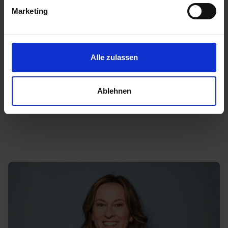
Steuerberatung berücksichtigen
Marketing
Signifikante Entlastung der
Fachabteilungen
durch intuitive Workflows
ohne zusätzliche Login-Barrieren
Alle zulassen
Möglichkeit zur zukünftigen Erweiterung
um ein
strukturiertes Onboarding
-Tool für
neue Mitarbeitende
Ablehnen