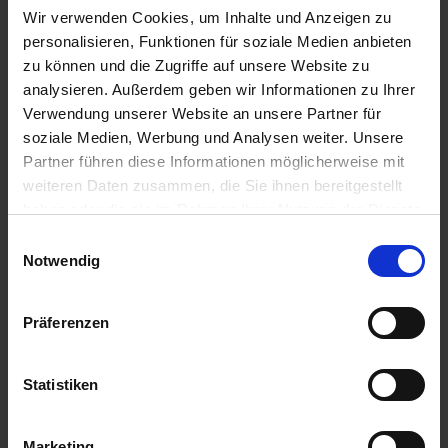
Vorteil dieser Art von Werbung ist, dass du noch
Wir verwenden Cookies, um Inhalte und Anzeigen zu
personalisieren, Funktionen für soziale Medien anbieten
einmal ganz andere Möglichkeiten hast, um die
zu können und die Zugriffe auf unsere Website zu
richtigen Talente zu erreichen.
analysieren. Außerdem geben wir Informationen zu Ihrer
Verwendung unserer Website an unsere Partner für
soziale Medien, Werbung und Analysen weiter. Unsere
Partner führen diese Informationen möglicherweise mit
weiteren Daten zusammen, die Sie ihnen bereitgestellt
haben oder die sie im Rahmen Ihrer Nutzung der Dienste
gesammelt haben.
Einwilligungsauswahl
#2 Dauerbrenner Karriereseite
Notwendig
Nein, die Zeit der Karriereseiten ist nicht
Präferenzen
abgelaufen! Im Gegenteil: die individuelle
Career-Page ist wichtig wie eh und je, um
Statistiken
Talente von dir zu überzeugen. Wer keine
(ansprechende und informative)
Karriereseite
anbieten kann, fällt als Arbeitgeber für viele
Marketing