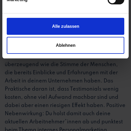
Talente glatt aus. Allerdings reicht es
inzwischen nicht mehr, nur Stellenanzeigen zu
posten.
Alle zulassen
Nutze eure
Karrieresite neben Job Postings vor
Ablehnen
allem für Testimonials von Mitarbeitenden
in
Text, Bild oder Videoform. Nichts ist so
überzeugend wie die Stimme der Menschen,
die bereits Einblicke und Erfahrungen mit der
Arbeit in deinem Unternehmen haben. Das
Praktische daran ist, dass Testimonials wenig
kosten, ohne viel Aufwand machbar sind und
dabei aber einen riesigen Effekt haben. Positive
Nebenwirkung: Du holst damit auch deine
aktuellen Arbeitnehmer*innen ab und punktest
beim Thema internes Personalmarketing.