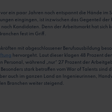
or ein paar Jahren noch entspannt die Hände im Sc
gen eingingen, ist inzwischen das Gegenteil der F
ach Kandidaten. Denn der Arbeitsmarkt hat sich k
ranchen fest im Griff.
chkräften mit abgeschlossener Berufsausbildung beso
iftung
hervorgeht. Laut dieser klagen 48 Prozent de
an Personal, während „nur“ 27 Prozent der Arbeitg
Besonders stark betroffen vom War of Talents sind d
 aber auch im ganzen Land an Ingenieurinnen, Handw
llen Branchen weiter steigend.