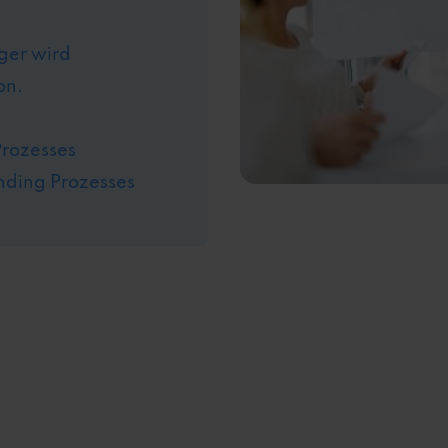
ger wird
on.
Prozesses
nding Prozesses