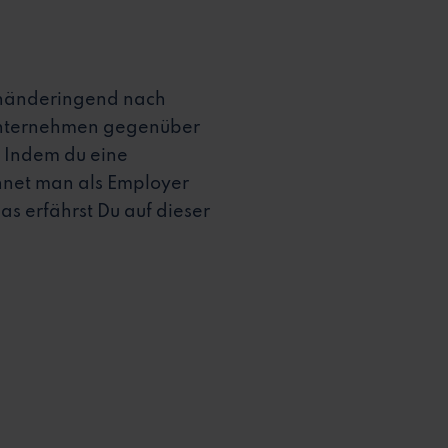
n händeringend nach
n Unternehmen gegenüber
: Indem du eine
hnet man als Employer
s erfährst Du auf dieser