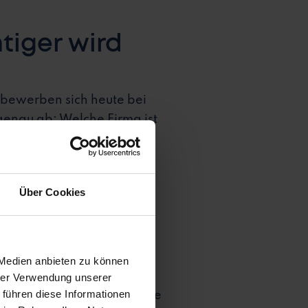
iger wird
bewerben sich heute bei
genau ab: Welche Firma ist
en sie explizit darauf, wie
 auf ihrer Karriereseite
Über Cookies
ehmen Bewerbende im
e Stellenanzeige oder
 Medien anbieten zu können
hrer Verwendung unserer
 führen diese Informationen
ung wecken? Wie können sie