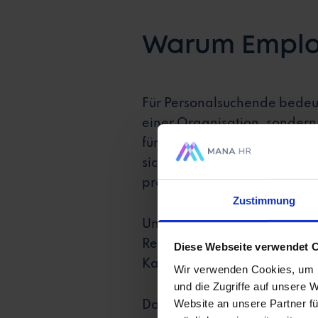
Warum Employ
Für Personalsuchende bedeu
einer Organisation, sondern
für mich attraktiv und welche
sich Arbeitgebende zum Beis
präsentieren.
Zustimmung
Und für den ersten Eindruc
Recruiting nicht vom Fleck w
Diese Webseite verwendet 
Karriereseite an. Sie haben 
Wir verwenden Cookies, um I
und die Zugriffe auf unsere 
Website an unsere Partner fü
Doch wie können Personalsuc