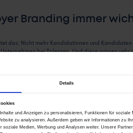
er Branding immer wicht
tet das: Nicht mehr Kandidatinnen und Kandidaten 
 Unternehmen bei Talenten. Und diese wägen sehr 
 nicht? Um diese Frage für sich zu beantworten, acht
piel in
Stellenanzeigen
, in den sozialen Medien oder
Details
k gibt es keine zweite Chance. Überzeugen Untern
eg, ziehen diese weiter und schauen sich die nächst
Cookies
schließlich die Wahl und das Angebot ist groß.
nhalte und Anzeigen zu personalisieren, Funktionen für soziale
Website zu analysieren. Außerdem geben wir Informationen zu I
r soziale Medien, Werbung und Analysen weiter. Unsere Partner
hende auf ihren Online-Auftritten direkt Begeister