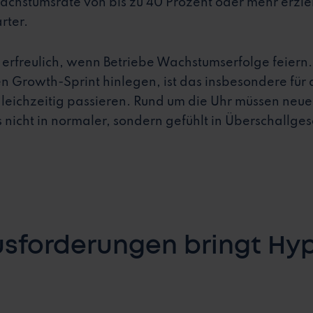
Wachstumsrate von bis zu 40 Prozent oder mehr erzi
rter.
ch erfreulich, wenn Betriebe Wachstumserfolge feier
en Growth-Sprint hinlegen, ist das insbesondere für 
gleichzeitig passieren. Rund um die Uhr müssen neu
 nicht in normaler, sondern gefühlt in Überschallge
sforderungen bringt Hy