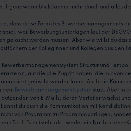
. Irgendwann blickt keiner mehr durch und alles dau
on, dass diese Form des Bewerbermanagements auc
Beispiel, weil Bewerbungsunterlagen laut der DSGVO
ich gelöscht werden müssen. Aber wie willst du das s
ostfächern der Kolleginnen und Kollegen aus den F
m Bewerbermanagementsystem Struktur und Tempo ins
erakte an, auf die alle Zugriff haben, die nur von b
omatisiert gelöscht werden kann. Auch die Kommuni
in dem
Bewerbermanagementsystem
statt. Aber in
n dutzenden von E-Mails, deren Verteiler wächst un
er kannst du auch die Kommunikation mit Kandidatin
t nicht von Programm zu Programm springen, sondern
nem Tool. Es entsteht also weder ein Nachrichten-