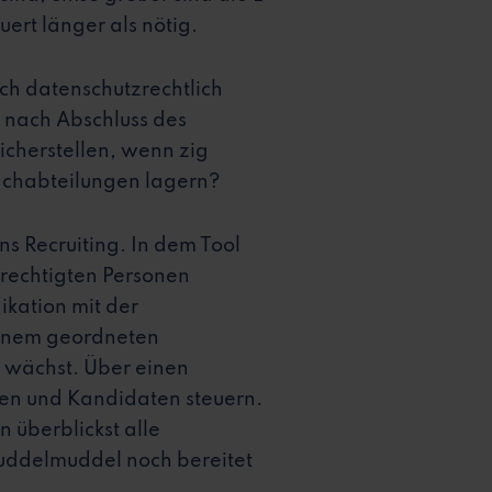
ert länger als nötig.
h datenschutzrechtlich
 nach Abschluss des
icherstellen, wenn zig
achabteilungen lagern?
 Recruiting. In dem Tool
erechtigten Personen
kation mit der
 einem geordneten
d wächst. Über einen
nen und Kandidaten steuern.
 überblickst alle
Kuddelmuddel noch bereitet