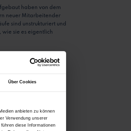
aufgebaut haben von dem
rn neuer Mitarbeitender
ufe sind unstrukturiert und
wie sie es eigentlich
eitende so schnell wie
t. Du bist Recruiter*in in
ller als in den
Über Cookies
lt, wie du immer einen
eit weiterentwickelt.
 Medien anbieten zu können
hrer Verwendung unserer
 führen diese Informationen