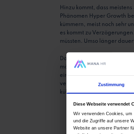
Hinzu kommt, dass meistens 
Phänomen Hyper Growth betro
kümmern, meist noch sehr une
es kommt zu Verzögerungen. 
müssten. Umso länger dauert e
Doch genau das ist fatal. Sc
möglich die volle Leistung br
einem Hyper-Growth-Unterne
vergangenen Jahren wächst?
Zustimmung
kühlen Kopf behältst – auch 
Diese Webseite verwendet 
Wir verwenden Cookies, um I
und die Zugriffe auf unsere 
Website an unsere Partner fü