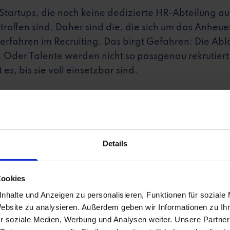
Startups, die noch keine dedizierte HR-Abteilung 
ffen sind. Daher sind die, die sich um das Anheue
rfahren im Recruiting. Das birgt Gefahren: Die Ablä
Oder Talente werden nicht so passgenau rekrutiert, 
s, bis sie voll einsetzbar sind.
hließlich geht es ja gerade darum, dass neue Mitarb
ingen. Ansonsten bleibt wertvolles Potenzial ungenutz
hmen oder einer Organisation, die zumindest schne
Details
 Wir haben ein paar Tipps für dich zusammengestel
wenn sich alles um dich herum in Turbogeschwindigk
Cookies
nhalte und Anzeigen zu personalisieren, Funktionen für soziale
Website zu analysieren. Außerdem geben wir Informationen zu I
r soziale Medien, Werbung und Analysen weiter. Unsere Partner