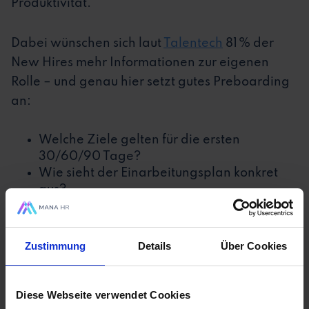
Produktivität.
Dabei wünschen sich laut
Talentech
81 % der
New Hires mehr Informationen zur eigenen
Rolle – und genau hier setzt gutes Preboarding
an:
Welche Ziele gelten für die ersten
30/60/90 Tage?
Wie sieht der Einarbeitungsplan konkret
aus?
Welche KPIs oder Projekte stehen an?
Je klarer du hier kommunizierst, desto besser
Zustimmung
Details
Über Cookies
gelingt der Einstieg – und desto schneller wird
aus „
neu
“ ein „
voll dabei
“.
Diese Webseite verwendet Cookies