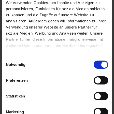
Wir verwenden Cookies, um Inhalte und Anzeigen zu
personalisieren, Funktionen für soziale Medien anbieten
zu können und die Zugriffe auf unsere Website zu
analysieren. Außerdem geben wir Informationen zu Ihrer
Verwendung unserer Website an unsere Partner für
soziale Medien, Werbung und Analysen weiter. Unsere
Fahrplan für effektive Kapazitätsplanung
Partner führen diese Informationen möglicherweise mit
weiteren Daten zusammen, die Sie ihnen bereitgestellt
1.
Bedarfsprognosen erstellen
: Analysiere
haben oder die sie im Rahmen Ihrer Nutzung der Dienste
vergangene Daten und aktuelle Trends, um den
gesammelt haben.
Einwilligungsauswahl
zukünftigen Personalbedarf präzise
Notwendig
abzuschätzen.
Präferenzen
2.
Ressourcen überprüfen
: Verschaffe dir einen
Überblick über die Kapazitäten deines HR-
Statistiken
Teams und erkenne Engpässe in den
Fachabteilungen. Prüfe, ob mehr Personal
Marketing