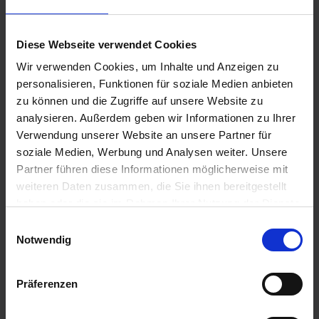
7️⃣ Transparente Stellenanzeigen: Biete
Diese Webseite verwendet Cookies
detaillierte Informationen zu offenen
Wir verwenden Cookies, um Inhalte und Anzeigen zu
Positionen, Anforderungen und Benefits.
personalisieren, Funktionen für soziale Medien anbieten
zu können und die Zugriffe auf unsere Website zu
8️⃣ Interaktive Elemente: Integriere Tools wie
analysieren. Außerdem geben wir Informationen zu Ihrer
einen Gehaltsrechner oder einen Kulturfit-Test,
Verwendung unserer Website an unsere Partner für
um das Engagement zu erhöhen.
soziale Medien, Werbung und Analysen weiter. Unsere
Partner führen diese Informationen möglicherweise mit
weiteren Daten zusammen, die Sie ihnen bereitgestellt
9️⃣ Social Proof: Zeige Auszeichnungen,
haben oder die sie im Rahmen Ihrer Nutzung der Dienste
Zertifikate oder Partnerschaften, die die
gesammelt haben.
Einwilligungsauswahl
Glaubwürdigkeit stärken.
Notwendig
🔟 Einfache Kontaktmöglichkeiten: Biete
Präferenzen
verschiedene Wege an, wie Interessierte mit dir
in Kontakt treten können.