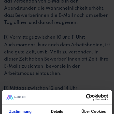
das Versenden von E-Mails in den
Abendstunden die Wahrscheinlichkeit erhöht,
dass Bewerberinnen die E-Mail noch am selben
Tag öffnen und darauf reagieren.
2️⃣ Vormittags zwischen 10 und 11 Uhr:
Auch morgens, kurz nach dem Arbeitsbeginn, ist
eine gute Zeit, um E-Mails zu versenden. In
dieser Zeit haben Bewerber*innen oft Zeit, ihre
E-Mails zu sichten, bevor sie in den
Arbeitsmodus eintauchen.
3️⃣ Mittags zwischen 12 und 14 Uhr:
Die Mittagspause ist eine weitere Zeit, in der
viele Berufspersonen ihre E-Mails durchsehen.
Ein gut platzierter Versand während dieser Zeit
Zustimmung
Details
Über Cookies