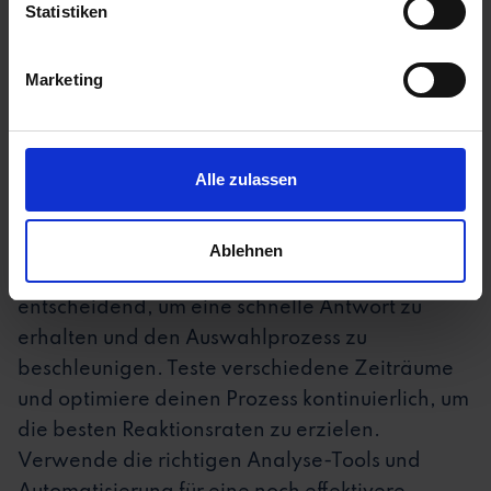
Statistiken
richtigen Zeit zu versenden. Mit mana HR
kannst du beispielsweise E-Mails so timen, dass
Marketing
sie den Bewerber*innen zur optimalen Zeit
zugestellt werden – und das ohne manuelles
Nachfassen.
Alle zulassen
Fazit:
Die Wahl des richtigen Zeitpunkts für den
Ablehnen
Versand von E-Mails an Bewerber*innen ist
entscheidend, um eine schnelle Antwort zu
erhalten und den Auswahlprozess zu
beschleunigen. Teste verschiedene Zeiträume
und optimiere deinen Prozess kontinuierlich, um
die besten Reaktionsraten zu erzielen.
Verwende die richtigen Analyse-Tools und