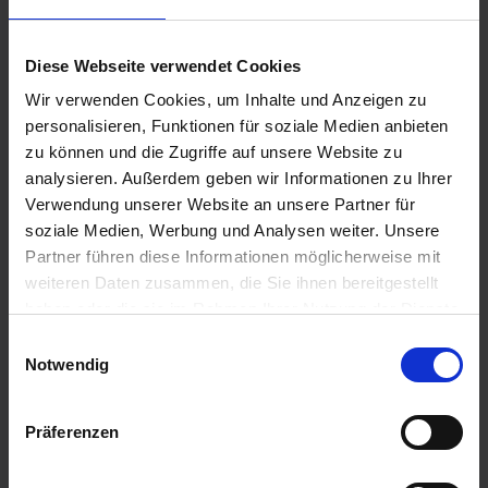
kann dazu führen, dass deine E-Mail auf dem
Bildschirm der Bewerber*innen landet, wenn sie
Diese Webseite verwendet Cookies
ihre Pause genießen.
Wir verwenden Cookies, um Inhalte und Anzeigen zu
personalisieren, Funktionen für soziale Medien anbieten
Weitere Überlegungen:
zu können und die Zugriffe auf unsere Website zu
analysieren. Außerdem geben wir Informationen zu Ihrer
➡️ Analyse des Nutzerverhaltens:
Verwendung unserer Website an unsere Partner für
soziale Medien, Werbung und Analysen weiter. Unsere
Jedes Unternehmen hat eine eigene
Partner führen diese Informationen möglicherweise mit
Zielgruppe, deren Verhalten variieren kann. Es
weiteren Daten zusammen, die Sie ihnen bereitgestellt
ist daher ratsam, das Verhalten deiner
haben oder die sie im Rahmen Ihrer Nutzung der Dienste
Bewerber*innen durch Tools zur E-Mail-Analyse
gesammelt haben.
Einwilligungsauswahl
zu beobachten, um zu erkennen, wann sie am
Notwendig
häufigsten ihre E-Mails überprüfen.
Präferenzen
➡️ Automatisierte E-Mail-Planung:
Nutze Automatisierungstools, um E-Mails zur