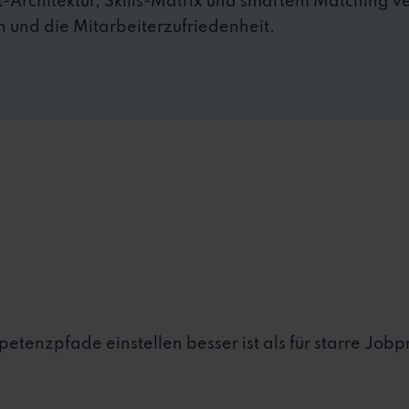
rst-Architektur, Skills-Matrix und smartem Matching ve
 und die Mitarbeiterzufriedenheit.
enzpfade einstellen besser ist als für starre Jobpr