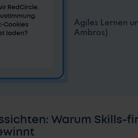
ir RedCircle.
 Zustimmung.
Agiles Lernen u
z-Cookies
Ambros)
st laden?
ssichten: Warum Skills-fi
ewinnt