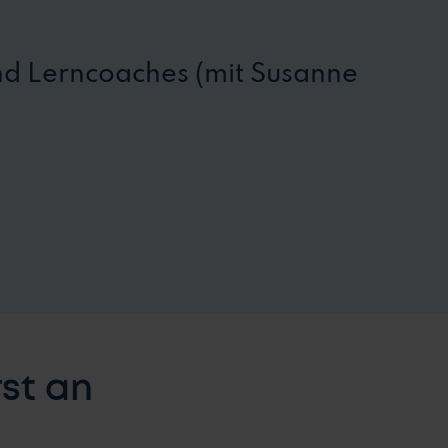
nd Lerncoaches (mit Susanne
rst an