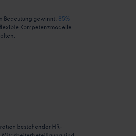
 an Bedeutung gewinnt.
85%
 flexible Kompetenzmodelle
elten.
egration bestehender HR-
 Mitarbeiterbeteiligung sind