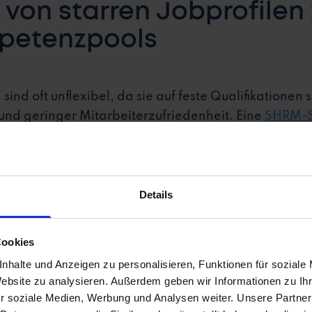
 von starren Jobprofilen
mpetenzpools
ind oft unflexibel, da sie auf feste Qualifikationen s
und geringer Mitarbeiterzufriedenheit. Eine
SHRM-S
rtem Recruiting Fehlbesetzungen reduzieren konnte
nd.
Details
Cookies
nhalte und Anzeigen zu personalisieren, Funktionen für soziale
irst-Architektur Flexibilit
Website zu analysieren. Außerdem geben wir Informationen zu I
r soziale Medien, Werbung und Analysen weiter. Unsere Partner