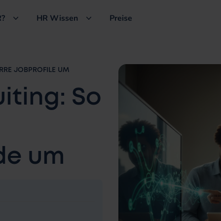
?
HR Wissen
Preise
RRE JOBPROFILE UM
uiting: So
de um