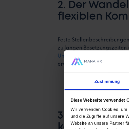
2. Der Wandel
flexiblen Ko
Feste Stellenbeschreibungen s
zu langen Besetzungszeiten 
Unternehmen mit skill-basie
erweisen sich als unzureiche
Zustimmung
Diese Webseite verwendet 
Wir verwenden Cookies, um I
3. Wie Skills-f
und die Zugriffe auf unsere 
Website an unsere Partner fü
kann