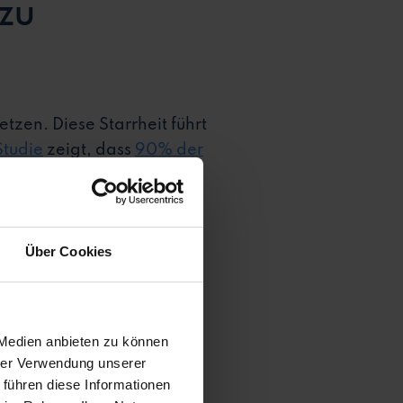
 zu
etzen. Diese Starrheit führt
tudie
zeigt, dass
90% der
n
. Klassische Jobprofile
Über Cookies
 Medien anbieten zu können
ät bieten
hrer Verwendung unserer
 führen diese Informationen