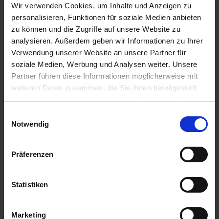
Jobwechsel ursächlich ist: Arbeitnehmer*innen
Wir verwenden Cookies, um Inhalte und Anzeigen zu
personalisieren, Funktionen für soziale Medien anbieten
möchten keine Anstellung mehr hinnehmen, bei
zu können und die Zugriffe auf unsere Website zu
der sie unter einer „schlechten“ Führungskraft
analysieren. Außerdem geben wir Informationen zu Ihrer
tätig sind.
Verwendung unserer Website an unsere Partner für
soziale Medien, Werbung und Analysen weiter. Unsere
Denn das Verhalten der Vorgesetzten ist
Partner führen diese Informationen möglicherweise mit
weiteren Daten zusammen, die Sie ihnen bereitgestellt
wichtig für ein gutes Arbeitsklima und die
haben oder die sie im Rahmen Ihrer Nutzung der Dienste
Unternehmenskultur. Ein Faktor, der dabei nicht
gesammelt haben.
Einwilligungsauswahl
unterschätzt werden darf, ist die
Notwendig
Wertschätzung. Neben Kriterien wie einer
angemessenen Vergütung, einem gut
Präferenzen
ausgestatteten Arbeitsplatz und attraktiven
Weiterentwicklungsmöglichkeiten erwarten
Mitarbeitende auch eine nicht finanzielle
Statistiken
Anerkennung für ihre Leistungen. Ein
Führungsstil, der von Wertschätzung geprägt
Marketing