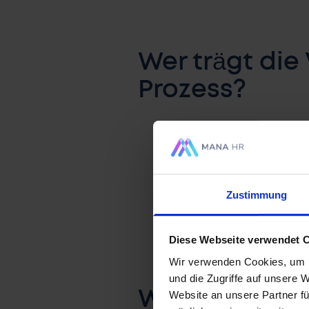
Wer trägt die
Prozess?
Zersplitterte Entscheid
Unklare Erwartungen un
Verzögerungen im Mitt
Zustimmung
Diese Webseite verwendet 
Wir verwenden Cookies, um I
und die Zugriffe auf unsere 
Warum führt e
Website an unsere Partner fü