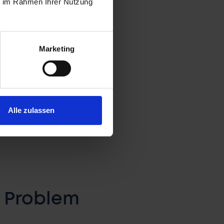
ie im Rahmen Ihrer Nutzung
Marketing
ames Feedback
ten Eindruck im Employer
Fill und steigenden
Alle zulassen
s Problem