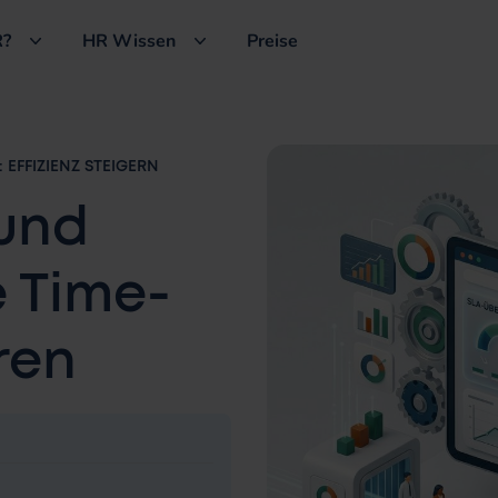
?
HR Wissen
Preise
EFFIZIENZ STEIGERN
 und
e Time-
ren