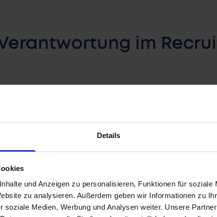
 Verantwortung im Recrui
ungsbefugnisse
: Fachabteilungsgrenzen behindern s
d Prioritäten
: Ohne klare Abstimmungen entstehen
elstand
: Längere Entscheidungswege verlängern die 
Details
Cookies
nhalte und Anzeigen zu personalisieren, Funktionen für soziale
Website zu analysieren. Außerdem geben wir Informationen zu I
in Flickenteppich zur Ine
r soziale Medien, Werbung und Analysen weiter. Unsere Partner