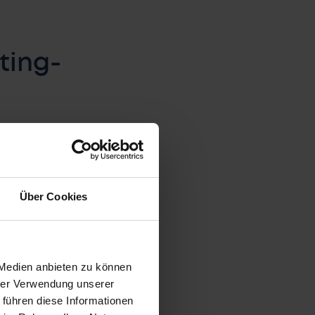
ting-
chnelle Entscheidungen
 Missverständnisse
Time-to-Fill deutlich
Über Cookies
 Medien anbieten zu können
hrer Verwendung unserer
ffizienz?
 führen diese Informationen