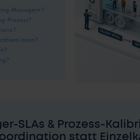
iring-Managern?
ing-Prozess?
zienz?
Problem lösen?
fe?
ung?
r-SLAs & Prozess-Kalibr
ordination statt Einzel