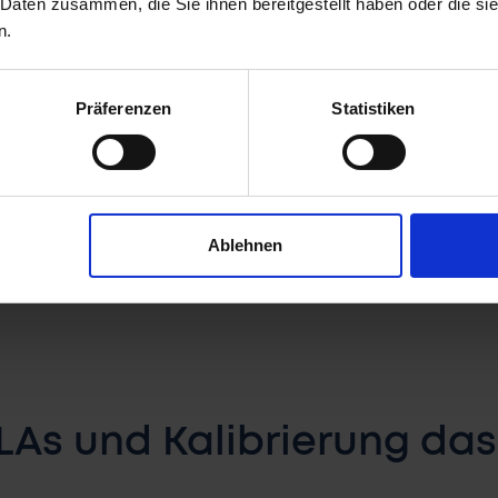
 Daten zusammen, die Sie ihnen bereitgestellt haben oder die s
n.
ng-Prozess erkennst du an:
Präferenzen
Statistiken
ffene Stellen bleiben lange unbesetzt durch langs
perience
: Verzögerungen hinterlassen einen schlech
ngen
: Ein Zusammenhang zwischen längerer Time-to-
Ablehnen
Bewerbenden
LAs und Kalibrierung da